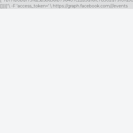
["7b17fb0bd173f625b58636fb796407c22b3d16fc78302d79f0fd30c2
[]}}]'\ -F 'access_token=
' \ https://graph.facebook.com/
/
/events