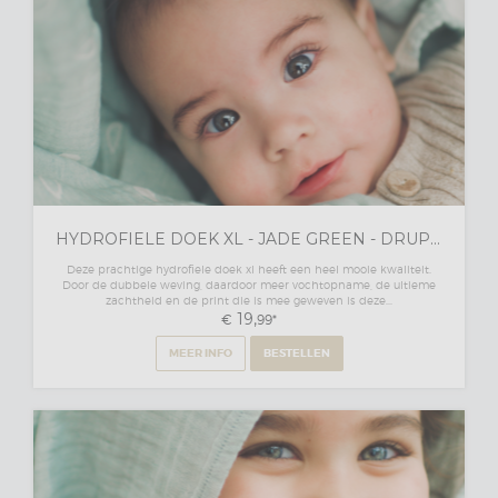
HYDROFIELE DOEK XL - JADE GREEN - DRUPPELS
Deze prachtige hydrofiele doek xl heeft een heel mooie kwaliteit.
Door de dubbele weving, daardoor meer vochtopname, de ultieme
zachtheid en de print die is mee geweven is deze...
19,
€
99
*
MEER INFO
BESTELLEN