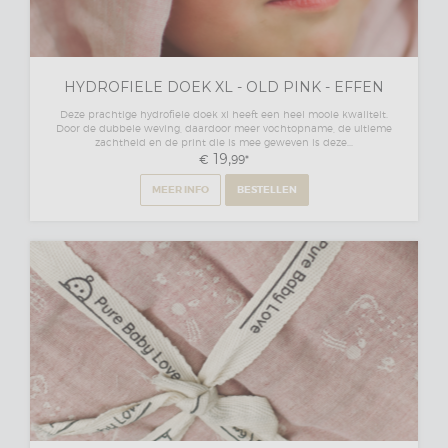
HYDROFIELE DOEK XL - OLD PINK - EFFEN
Deze prachtige hydrofiele doek xl heeft een heel mooie kwaliteit.
Door de dubbele weving, daardoor meer vochtopname, de ultieme
zachtheid en de print die is mee geweven is deze...
19,
€
99
*
MEER INFO
BESTELLEN