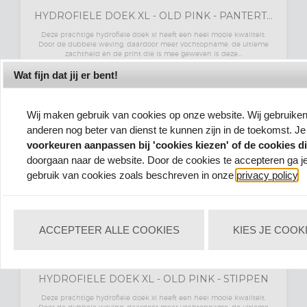
HYDROFIELE DOEK XL - OLD PINK - PANTERTJES
Deze prachtige hydrofiele doek xl heeft een heel mooie kwaliteit.
Door de dubbele weving, daardoor meer vochtopname, de ultieme
zachtheid en de print die is mee geweven is deze...
19,
€
99
*
Wat fijn dat jij er bent!
MEER INFO
BESTELLEN
Wij maken gebruik van cookies op onze website. Wij gebruike
anderen nog beter van dienst te kunnen zijn in de toekomst. Je
voorkeuren aanpassen bij 'cookies kiezen' of de cookies d
doorgaan naar de website. Door de cookies te accepteren ga j
gebruik van cookies zoals beschreven in onze
privacy policy
.
ACCEPTEER ALLE COOKIES
KIES JE COOK
HYDROFIELE DOEK XL - OLD PINK - STIPPEN
Deze prachtige hydrofiele doek xl heeft een heel mooie kwaliteit.