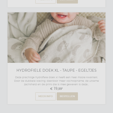
HYDROFIELE DOEK XL - TAUPE - EGELTJES
Deze prachtige hydrofiele doek xl heeft een heel mooie kwaliteit.
Door de dubbele weving, daardoor meer vochtopname, de ultieme
zachtheid en de print die is mee geweven is deze...
19,
€
99
*
MEER INFO
BESTELLEN