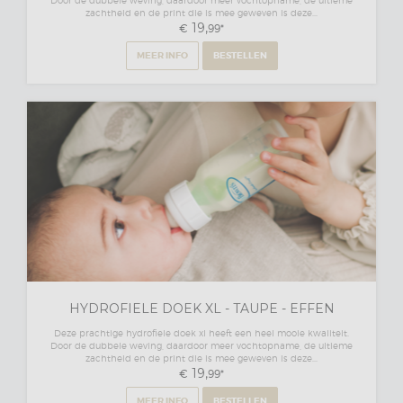
Door de dubbele weving, daardoor meer vochtopname, de ultieme
zachtheid en de print die is mee geweven is deze...
19,
€
99
*
MEER INFO
BESTELLEN
HYDROFIELE DOEK XL - TAUPE - EFFEN
Deze prachtige hydrofiele doek xl heeft een heel mooie kwaliteit.
Door de dubbele weving, daardoor meer vochtopname, de ultieme
zachtheid en de print die is mee geweven is deze...
19,
€
99
*
MEER INFO
BESTELLEN