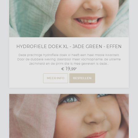
HYDROFIELE DOEK XL - JADE GREEN - EFFEN
Deze prachtige hydrofiele doek xl heeft een heel mooie kwaliteit.
Door de dubbele weving, daardoor meer vochtopname, de ultieme
zachtheid en de print die is mee geweven is deze...
19,
€
99
*
MEER INFO
BESTELLEN