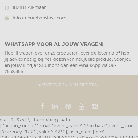
1821BT Alkmaar
map
info at purebabylove.com
mail
WHATSAPP VOOR AL JOUW VRAGEN!
Heb jij vragen over onze producten, over de levering of heb
jij advies nodig bij het kiezen van het juiste product voor jou
en jouw kindje? Stuur ons dan een WhatsApp via
06-
25523155
* = PRIJZEN ZIJN INCLUSIEF BTW
curl -X POST \ --form-string 'data=
[{"action_source":"email","event_name":"Purchase","event_time
{"currency":"USD","value":142.52},"user_data":{"em":