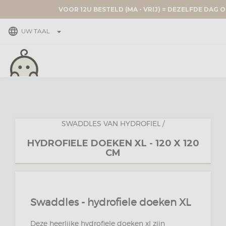
VOOR 12U BESTELD (MA - VRIJ) = DEZELFDE DAG 
language
arrow_drop_down
UW TAAL
SWADDLES VAN HYDROFIEL
/
HYDROFIELE DOEKEN XL - 120 X 120
CM
Swaddles - hydrofiele doeken XL
Deze heerlijke hydrofiele doeken xl zijn